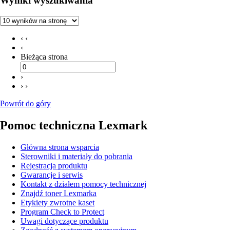
Wyniki wyszukiwania
‹ ‹
‹
Bieżąca strona
›
› ›
Powrót do góry
Pomoc techniczna Lexmark
Główna strona wsparcia
Sterowniki i materiały do pobrania
Rejestracja produktu
Gwarancje i serwis
Kontakt z działem pomocy technicznej
Znajdź toner Lexmarka
Etykiety zwrotne kaset
Program Check to Protect
Uwagi dotyczące produktu