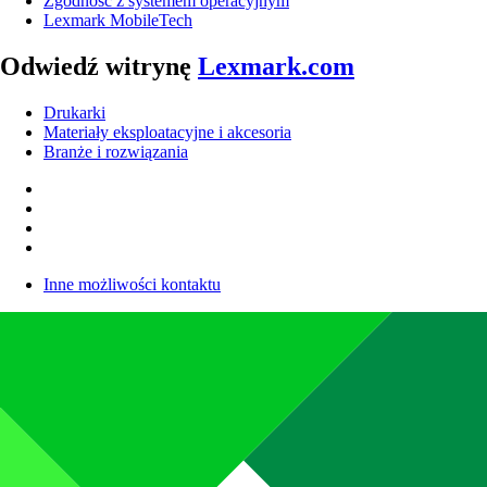
Zgodność z systemem operacyjnym
Lexmark MobileTech
Odwiedź witrynę
Lexmark.com
Drukarki
Materiały eksploatacyjne i akcesoria
Branże i rozwiązania
Inne możliwości kontaktu