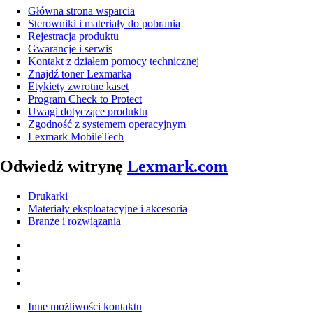
Główna strona wsparcia
Sterowniki i materiały do pobrania
Rejestracja produktu
Gwarancje i serwis
Kontakt z działem pomocy technicznej
Znajdź toner Lexmarka
Etykiety zwrotne kaset
Program Check to Protect
Uwagi dotyczące produktu
Zgodność z systemem operacyjnym
Lexmark MobileTech
Odwiedź witrynę
Lexmark.com
Drukarki
Materiały eksploatacyjne i akcesoria
Branże i rozwiązania
Inne możliwości kontaktu