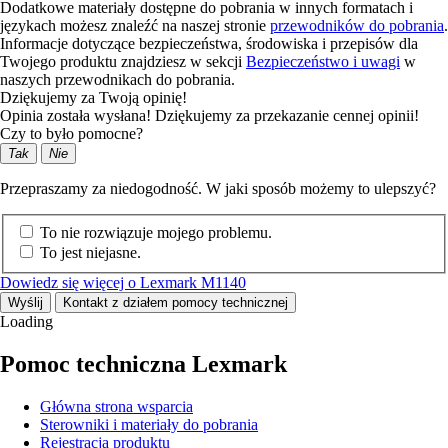
Dodatkowe materiały dostępne do pobrania w innych formatach i
językach możesz znaleźć na naszej stronie
przewodników do pobrania
.
Informacje dotyczące bezpieczeństwa, środowiska i przepisów dla
Twojego produktu znajdziesz w sekcji
Bezpieczeństwo i uwagi
w
naszych przewodnikach do pobrania.
Dziękujemy za Twoją opinię!
Opinia została wysłana! Dziękujemy za przekazanie cennej opinii!
Czy to było pomocne?
Tak
Nie
Przepraszamy za niedogodność. W jaki sposób możemy to ulepszyć?
To nie rozwiązuje mojego problemu.
To jest niejasne.
Dowiedz się więcej o Lexmark M1140
Wyślij
Kontakt z działem pomocy technicznej
Loading
Pomoc techniczna Lexmark
Główna strona wsparcia
Sterowniki i materiały do pobrania
Rejestracja produktu