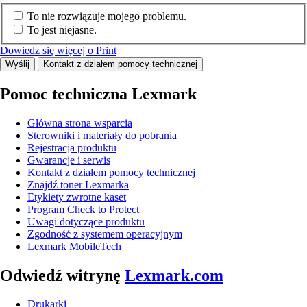
To nie rozwiązuje mojego problemu.
To jest niejasne.
Dowiedz się więcej o Print
Wyślij
Kontakt z działem pomocy technicznej
Pomoc techniczna Lexmark
Główna strona wsparcia
Sterowniki i materiały do pobrania
Rejestracja produktu
Gwarancje i serwis
Kontakt z działem pomocy technicznej
Znajdź toner Lexmarka
Etykiety zwrotne kaset
Program Check to Protect
Uwagi dotyczące produktu
Zgodność z systemem operacyjnym
Lexmark MobileTech
Odwiedź witrynę
Lexmark.com
Drukarki