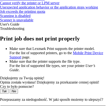
Cannot verify the printer or LPM server
Unexpected application behavior or the application stops working
Job exceeds the printing quota
Scanning is disabled
Scanner is unavailable
User's Guide
Troubleshooting
Print job does not print properly
Make sure that Lexmark Print supports the printer model.
For the list of supported printers, go to the
Mobile Print Device
Support
page.
Make sure that the printer supports the file type.
For the list of supported file types, see your printer
User’s
Guide
.
Dziękujemy za Twoją opinię!
Opinia została wysłana! Dziękujemy za przekazanie cennej opinii!
Czy to było pomocne?
Tak
Nie
Przepraszamy za niedogodność. W jaki sposób możemy to ulepszyć?