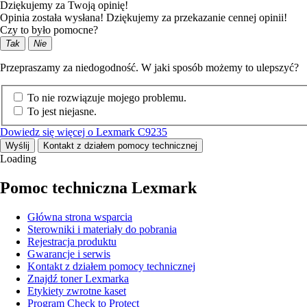
Dziękujemy za Twoją opinię!
Opinia została wysłana! Dziękujemy za przekazanie cennej opinii!
Czy to było pomocne?
Tak
Nie
Przepraszamy za niedogodność. W jaki sposób możemy to ulepszyć?
To nie rozwiązuje mojego problemu.
To jest niejasne.
Dowiedz się więcej o Lexmark C9235
Wyślij
Kontakt z działem pomocy technicznej
Loading
Pomoc techniczna Lexmark
Główna strona wsparcia
Sterowniki i materiały do pobrania
Rejestracja produktu
Gwarancje i serwis
Kontakt z działem pomocy technicznej
Znajdź toner Lexmarka
Etykiety zwrotne kaset
Program Check to Protect