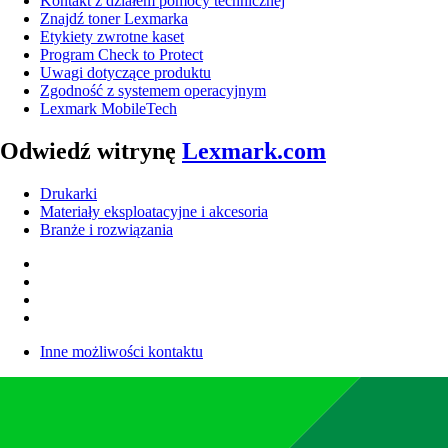
Kontakt z działem pomocy technicznej
Znajdź toner Lexmarka
Etykiety zwrotne kaset
Program Check to Protect
Uwagi dotyczące produktu
Zgodność z systemem operacyjnym
Lexmark MobileTech
Odwiedź witrynę
Lexmark.com
Drukarki
Materiały eksploatacyjne i akcesoria
Branże i rozwiązania
Inne możliwości kontaktu