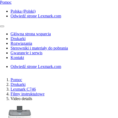
Pomoc
Polska (Polski)
Odwiedź stronę Lexmark.com
Główna strona wsparcia
Drukarki
Rozwiązania
Sterowniki i materiały do pobrania
Gwarancje i serwis
Kontakt
Odwiedź stronę Lexmark.com
Pomoc
Drukarki
Lexmark C746
Filmy instruktażowe
Video details