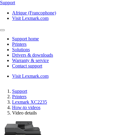
Support
Afrique (Francophone)
Visit Lexmark.com
Support home
Printers
Solutions
Drivers & downloads
Warranty & service
Contact support
Visit Lexmark.com
Support
Printers
Lexmark XC2235
How-to videos
Video details