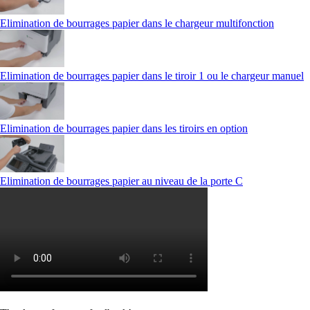
Elimination de bourrages papier dans le chargeur multifonction
Elimination de bourrages papier dans le tiroir 1 ou le chargeur manuel
Elimination de bourrages papier dans les tiroirs en option
Elimination de bourrages papier au niveau de la porte C