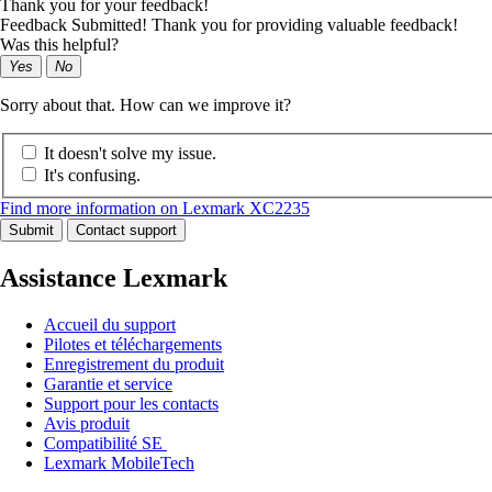
Thank you for your feedback!
Feedback Submitted! Thank you for providing valuable feedback!
Was this helpful?
Yes
No
Sorry about that. How can we improve it?
It doesn't solve my issue.
It's confusing.
Find more information on Lexmark XC2235
Submit
Contact support
Assistance Lexmark
Accueil du support
Pilotes et téléchargements
Enregistrement du produit
Garantie et service
Support pour les contacts
Avis produit
Compatibilité SE
Lexmark MobileTech