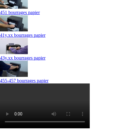
451 bourrages papier
41y.xx bourrages papier
43y.xx bourrages papier
455-457 bourrages papier