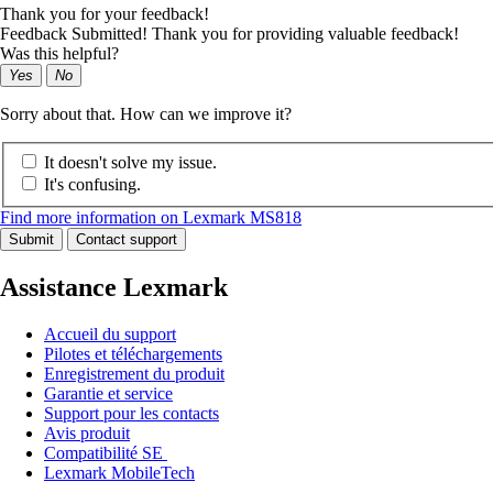
Thank you for your feedback!
Feedback Submitted! Thank you for providing valuable feedback!
Was this helpful?
Yes
No
Sorry about that. How can we improve it?
It doesn't solve my issue.
It's confusing.
Find more information on Lexmark MS818
Submit
Contact support
Assistance Lexmark
Accueil du support
Pilotes et téléchargements
Enregistrement du produit
Garantie et service
Support pour les contacts
Avis produit
Compatibilité SE
Lexmark MobileTech