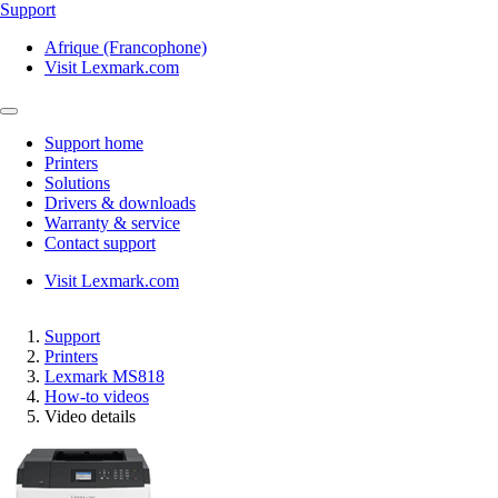
Support
Afrique (Francophone)
Visit Lexmark.com
Support home
Printers
Solutions
Drivers & downloads
Warranty & service
Contact support
Visit Lexmark.com
Support
Printers
Lexmark MS818
How-to videos
Video details