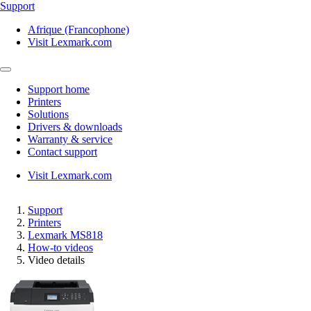
Support
Afrique (Francophone)
Visit Lexmark.com
Support home
Printers
Solutions
Drivers & downloads
Warranty & service
Contact support
Visit Lexmark.com
Support
Printers
Lexmark MS818
How-to videos
Video details