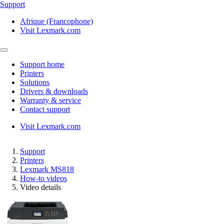
Support
Afrique (Francophone)
Visit Lexmark.com
Support home
Printers
Solutions
Drivers & downloads
Warranty & service
Contact support
Visit Lexmark.com
Support
Printers
Lexmark MS818
How-to videos
Video details