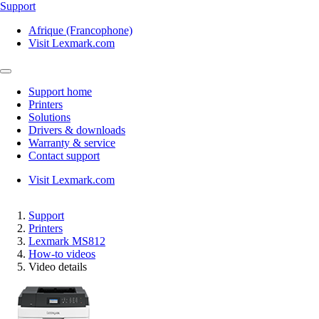
Support
Afrique (Francophone)
Visit Lexmark.com
Support home
Printers
Solutions
Drivers & downloads
Warranty & service
Contact support
Visit Lexmark.com
Support
Printers
Lexmark MS812
How-to videos
Video details