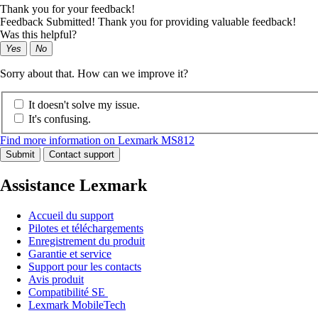
Thank you for your feedback!
Feedback Submitted! Thank you for providing valuable feedback!
Was this helpful?
Yes
No
Sorry about that. How can we improve it?
It doesn't solve my issue.
It's confusing.
Find more information on Lexmark MS812
Submit
Contact support
Assistance Lexmark
Accueil du support
Pilotes et téléchargements
Enregistrement du produit
Garantie et service
Support pour les contacts
Avis produit
Compatibilité SE
Lexmark MobileTech