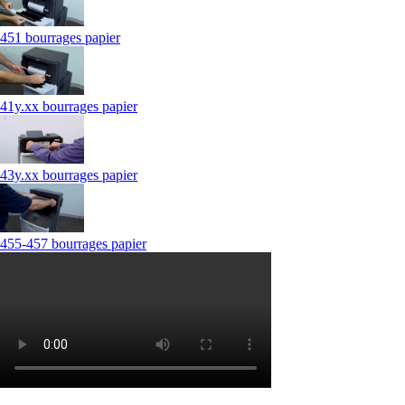
451 bourrages papier
41y.xx bourrages papier
43y.xx bourrages papier
455-457 bourrages papier