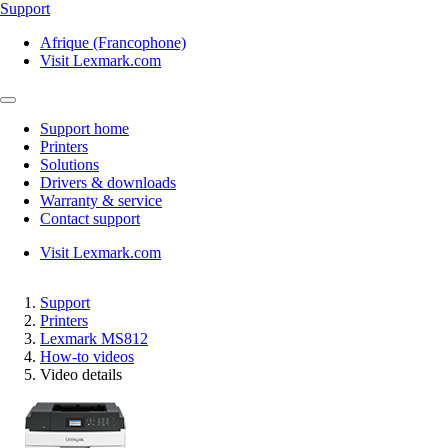
Support
Afrique (Francophone)
Visit Lexmark.com
Support home
Printers
Solutions
Drivers & downloads
Warranty & service
Contact support
Visit Lexmark.com
Support
Printers
Lexmark MS812
How-to videos
Video details