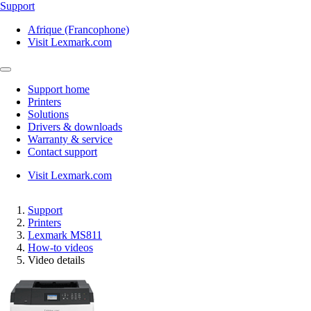
Support
Afrique (Francophone)
Visit Lexmark.com
Support home
Printers
Solutions
Drivers & downloads
Warranty & service
Contact support
Visit Lexmark.com
Support
Printers
Lexmark MS811
How-to videos
Video details