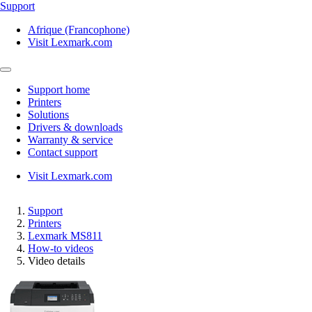
Support
Afrique (Francophone)
Visit Lexmark.com
Support home
Printers
Solutions
Drivers & downloads
Warranty & service
Contact support
Visit Lexmark.com
Support
Printers
Lexmark MS811
How-to videos
Video details