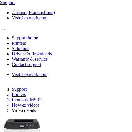
Support
Afrique (Francophone)
Visit Lexmark.com
Support home
Printers
Solutions
Drivers & downloads
Warranty & service
Contact support
Visit Lexmark.com
Support
Printers
Lexmark MS811
How-to videos
Video details