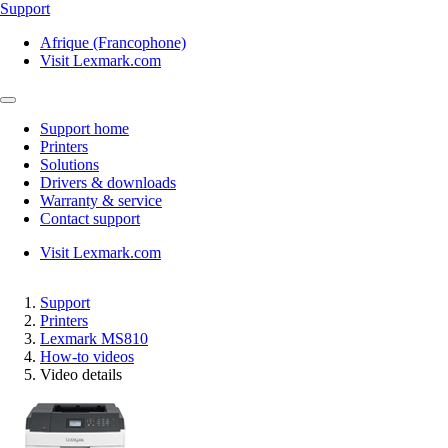
Support
Afrique (Francophone)
Visit Lexmark.com
Support home
Printers
Solutions
Drivers & downloads
Warranty & service
Contact support
Visit Lexmark.com
Support
Printers
Lexmark MS810
How-to videos
Video details