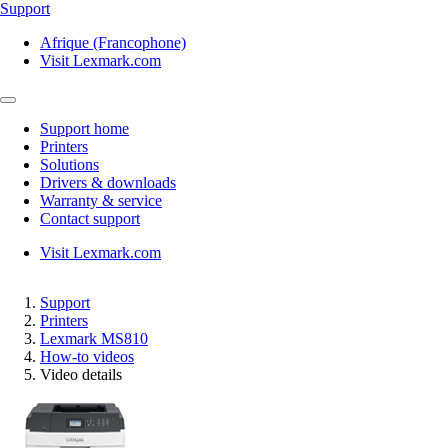
Support
Afrique (Francophone)
Visit Lexmark.com
Support home
Printers
Solutions
Drivers & downloads
Warranty & service
Contact support
Visit Lexmark.com
Support
Printers
Lexmark MS810
How-to videos
Video details