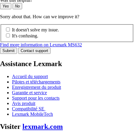
Was this helpful?
Yes
No
Sorry about that. How can we improve it?
It doesn't solve my issue.
It's confusing.
Find more information on Lexmark MS632
Submit
Contact support
Assistance Lexmark
Accueil du support
Pilotes et téléchargements
Enregistrement du produit
Garantie et service
Support pour les contacts
Avis produit
Compatibilité SE
Lexmark MobileTech
Visiter
lexmark.com