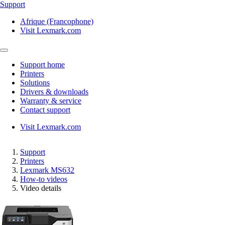
Support
Afrique (Francophone)
Visit Lexmark.com
Support home
Printers
Solutions
Drivers & downloads
Warranty & service
Contact support
Visit Lexmark.com
Support
Printers
Lexmark MS632
How-to videos
Video details