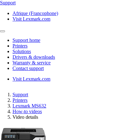
Support
Afrique (Francophone)
Visit Lexmark.com
Support home
Printers
Solutions
Drivers & downloads
Warranty & service
Contact support
Visit Lexmark.com
Support
Printers
Lexmark MS632
How-to videos
Video details