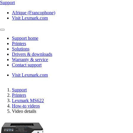
Support
Afrique (Francophone)
Visit Lexmark.com
Support home
Printers
Solutions
Drivers & downloads
Warranty & service
Contact support
Visit Lexmark.com
Support
Printers
Lexmark MS622
How-to videos
Video details