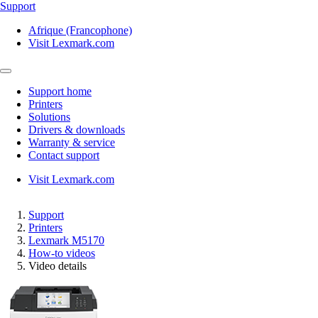
Support
Afrique (Francophone)
Visit Lexmark.com
Support home
Printers
Solutions
Drivers & downloads
Warranty & service
Contact support
Visit Lexmark.com
Support
Printers
Lexmark M5170
How-to videos
Video details