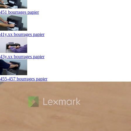
451 bourrages papier
41y.xx bourrages papier
43y.xx bourrages papier
455-457 bourrages papier