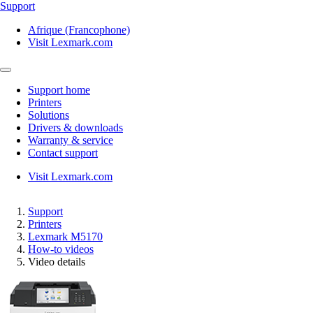
Support
Afrique (Francophone)
Visit Lexmark.com
Support home
Printers
Solutions
Drivers & downloads
Warranty & service
Contact support
Visit Lexmark.com
Support
Printers
Lexmark M5170
How-to videos
Video details