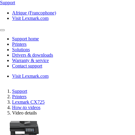
Support
Afrique (Francophone)
Visit Lexmark.com
Support home
Printers
Solutions
Drivers & downloads
Warranty & service
Contact support
Visit Lexmark.com
Support
Printers
Lexmark CX725
How-to videos
Video details