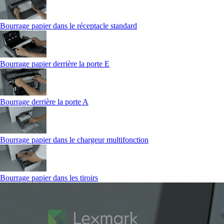
Bourrage papier dans le réceptacle standard
Bourrage papier derrière la porte E
Bourrage derrière la porte A
Bourrage papier dans le chargeur multifonction
Bourrage papier dans les tiroirs