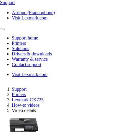
Support
Afrique (Francophone)
Visit Lexmark.com
Support home
Printers
Solutions
Drivers & downloads
Warranty & service
Contact support
Visit Lexmark.com
Support
Printers
Lexmark CX725
How-to videos
Video details