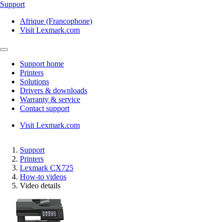
Support
Afrique (Francophone)
Visit Lexmark.com
Support home
Printers
Solutions
Drivers & downloads
Warranty & service
Contact support
Visit Lexmark.com
Support
Printers
Lexmark CX725
How-to videos
Video details