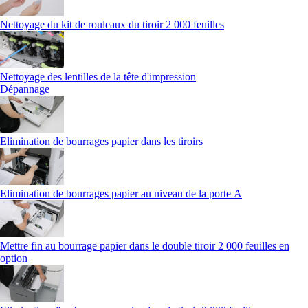
Nettoyage du kit de rouleaux du tiroir 2 000 feuilles
Nettoyage des lentilles de la tête d'impression
Dépannage
Elimination de bourrages papier dans les tiroirs
Elimination de bourrages papier au niveau de la porte A
Mettre fin au bourrage papier dans le double tiroir 2 000 feuilles en
option