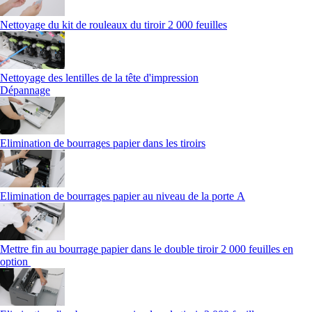
Nettoyage du kit de rouleaux du tiroir 2 000 feuilles
Nettoyage des lentilles de la tête d'impression
Dépannage
Elimination de bourrages papier dans les tiroirs
Elimination de bourrages papier au niveau de la porte A
Mettre fin au bourrage papier dans le double tiroir 2 000 feuilles en
option