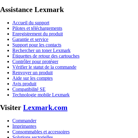
Assistance Lexmark
Accueil du support
Pilotes et téléchargements
Enregistrement du produit
Garantie et service
Support pour les contacts
Rechercher un toner Lexmark
Étiquettes de retour des cartouches
Contrôler pour protéger
Vérifier le statut de la commande
Renvoyer un produit
Aide sur les comptes
Avis produit
Compatibilité SE
Technologie mobile Lexmark
Visiter
Lexmark.com
Commander
Imprimantes
Consommables et accessoires
Solutions sectorielles