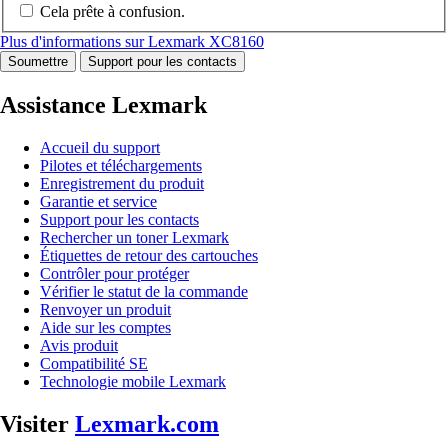
Cela prête à confusion.
Plus d'informations sur Lexmark XC8160
Soumettre
Support pour les contacts
Assistance Lexmark
Accueil du support
Pilotes et téléchargements
Enregistrement du produit
Garantie et service
Support pour les contacts
Rechercher un toner Lexmark
Étiquettes de retour des cartouches
Contrôler pour protéger
Vérifier le statut de la commande
Renvoyer un produit
Aide sur les comptes
Avis produit
Compatibilité SE
Technologie mobile Lexmark
Visiter
Lexmark.com