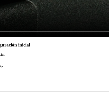
guración inicial
ial.
ón.