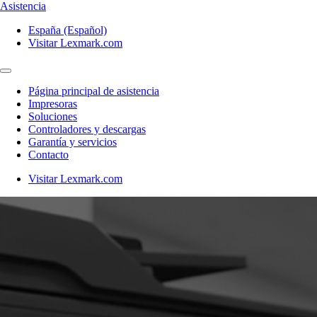
Asistencia
España (Español)
Visitar Lexmark.com
Página principal de asistencia
Impresoras
Soluciones
Controladores y descargas
Garantía y servicios
Contacto
Visitar Lexmark.com