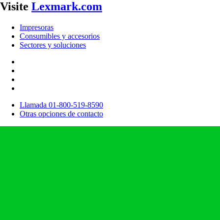
Visite
Lexmark.com
Impresoras
Consumibles y accesorios
Sectores y soluciones
Llamada 01-800-519-8590
Otras opciones de contacto