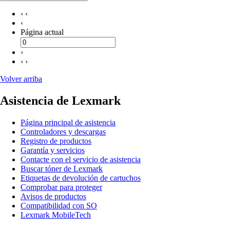
‹ ‹
‹
Página actual
›
› ›
Volver arriba
Asistencia de Lexmark
Página principal de asistencia
Controladores y descargas
Registro de productos
Garantía y servicios
Contacte con el servicio de asistencia
Buscar tóner de Lexmark
Etiquetas de devolución de cartuchos
Comprobar para proteger
Avisos de productos
Compatibilidad con SO
Lexmark MobileTech