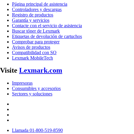
Página principal de asistencia
Controladores y descargas
Registro de productos
Garantía y servicios
Contacte con el servicio de asistencia
Buscar tóner de Lexmark
Etiquetas de devolución de cartuchos
Comprobar para proteger
Avisos de productos
Compatibilidad con SO
Lexmark MobileTech
Visite
Lexmark.com
Impresoras
Consumibles y accesorios
Sectores y soluciones
Llamada 01-800-519-8590