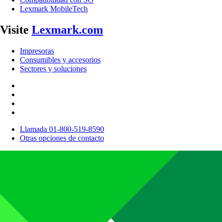
Lexmark MobileTech
Visite
Lexmark.com
Impresoras
Consumibles y accesorios
Sectores y soluciones
Llamada 01-800-519-8590
Otras opciones de contacto