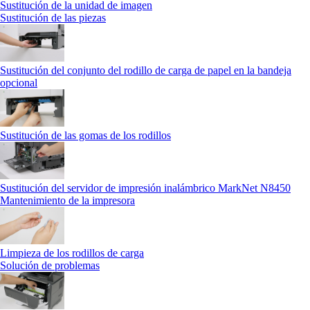
Sustitución de la unidad de imagen
Sustitución de las piezas
Sustitución del conjunto del rodillo de carga de papel en la bandeja
opcional
Sustitución de las gomas de los rodillos
Sustitución del servidor de impresión inalámbrico MarkNet N8450
Mantenimiento de la impresora
Limpieza de los rodillos de carga
Solución de problemas