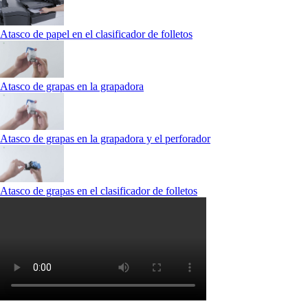
Atasco de papel en el clasificador de folletos
Atasco de grapas en la grapadora
Atasco de grapas en la grapadora y el perforador
Atasco de grapas en el clasificador de folletos