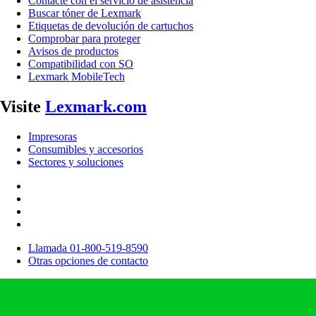
Contacte con el servicio de asistencia
Buscar tóner de Lexmark
Etiquetas de devolución de cartuchos
Comprobar para proteger
Avisos de productos
Compatibilidad con SO
Lexmark MobileTech
Visite
Lexmark.com
Impresoras
Consumibles y accesorios
Sectores y soluciones
Llamada 01-800-519-8590
Otras opciones de contacto