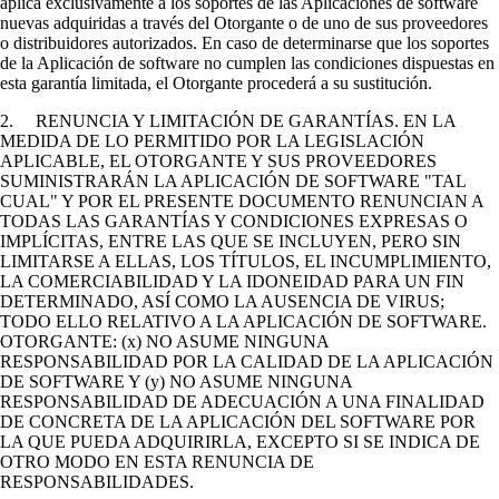
aplica exclusivamente a los soportes de las Aplicaciones de software
nuevas adquiridas a través del Otorgante o de uno de sus proveedores
o distribuidores autorizados. En caso de determinarse que los soportes
de la Aplicación de software no cumplen las condiciones dispuestas en
esta garantía limitada, el Otorgante procederá a su sustitución.
2. RENUNCIA Y LIMITACIÓN DE GARANTÍAS. EN LA
MEDIDA DE LO PERMITIDO POR LA LEGISLACIÓN
APLICABLE, EL OTORGANTE Y SUS PROVEEDORES
SUMINISTRARÁN LA APLICACIÓN DE SOFTWARE "TAL
CUAL" Y POR EL PRESENTE DOCUMENTO RENUNCIAN A
TODAS LAS GARANTÍAS Y CONDICIONES EXPRESAS O
IMPLÍCITAS, ENTRE LAS QUE SE INCLUYEN, PERO SIN
LIMITARSE A ELLAS, LOS TÍTULOS, EL INCUMPLIMIENTO,
LA COMERCIABILIDAD Y LA IDONEIDAD PARA UN FIN
DETERMINADO, ASÍ COMO LA AUSENCIA DE VIRUS;
TODO ELLO RELATIVO A LA APLICACIÓN DE SOFTWARE.
OTORGANTE: (x) NO ASUME NINGUNA
RESPONSABILIDAD POR LA CALIDAD DE LA APLICACIÓN
DE SOFTWARE Y (y) NO ASUME NINGUNA
RESPONSABILIDAD DE ADECUACIÓN A UNA FINALIDAD
DE CONCRETA DE LA APLICACIÓN DEL SOFTWARE POR
LA QUE PUEDA ADQUIRIRLA, EXCEPTO SI SE INDICA DE
OTRO MODO EN ESTA RENUNCIA DE
RESPONSABILIDADES.