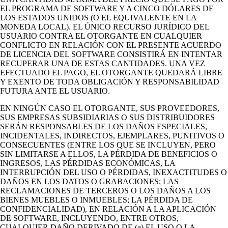
EL PROGRAMA DE SOFTWARE Y A CINCO DÓLARES DE
LOS ESTADOS UNIDOS (O EL EQUIVALENTE EN LA
MONEDA LOCAL). EL ÚNICO RECURSO JURÍDICO DEL
USUARIO CONTRA EL OTORGANTE EN CUALQUIER
CONFLICTO EN RELACIÓN CON EL PRESENTE ACUERDO
DE LICENCIA DEL SOFTWARE CONSISTIRÁ EN INTENTAR
RECUPERAR UNA DE ESTAS CANTIDADES. UNA VEZ
EFECTUADO EL PAGO, EL OTORGANTE QUEDARÁ LIBRE
Y EXENTO DE TODA OBLIGACIÓN Y RESPONSABILIDAD
FUTURA ANTE EL USUARIO.
EN NINGÚN CASO EL OTORGANTE, SUS PROVEEDORES,
SUS EMPRESAS SUBSIDIARIAS O SUS DISTRIBUIDORES
SERÁN RESPONSABLES DE LOS DAÑOS ESPECIALES,
INCIDENTALES, INDIRECTOS, EJEMPLARES, PUNITIVOS O
CONSECUENTES (ENTRE LOS QUE SE INCLUYEN, PERO
SIN LIMITARSE A ELLOS, LA PÉRDIDA DE BENEFICIOS O
INGRESOS, LAS PÉRDIDAS ECONÓMICAS, LA
INTERRUPCIÓN DEL USO O PÉRDIDAS, INEXACTITUDES O
DAÑOS EN LOS DATOS O GRABACIONES; LAS
RECLAMACIONES DE TERCEROS O LOS DAÑOS A LOS
BIENES MUEBLES O INMUEBLES; LA PÉRDIDA DE
CONFIDENCIALIDAD), EN RELACIÓN A LA APLICACIÓN
DE SOFTWARE, INCLUYENDO, ENTRE OTROS,
CUALQUIER DAÑO DERIVADO DE (a) EL USO O LA