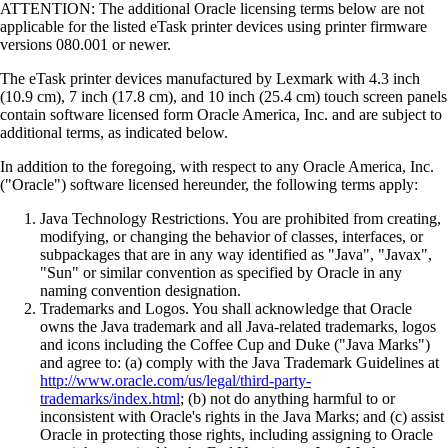
ATTENTION: The additional Oracle licensing terms below are not
applicable for the listed eTask printer devices using printer firmware
versions 080.001 or newer.
The eTask printer devices manufactured by Lexmark with 4.3 inch
(10.9 cm), 7 inch (17.8 cm), and 10 inch (25.4 cm) touch screen panels
contain software licensed form Oracle America, Inc. and are subject to
additional terms, as indicated below.
In addition to the foregoing, with respect to any Oracle America, Inc.
("Oracle") software licensed hereunder, the following terms apply:
Java Technology Restrictions. You are prohibited from creating,
modifying, or changing the behavior of classes, interfaces, or
subpackages that are in any way identified as "Java", "Javax",
"Sun" or similar convention as specified by Oracle in any
naming convention designation.
Trademarks and Logos. You shall acknowledge that Oracle
owns the Java trademark and all Java-related trademarks, logos
and icons including the Coffee Cup and Duke ("Java Marks")
and agree to: (a) comply with the Java Trademark Guidelines at
http://www.oracle.com/us/legal/third-party-
trademarks/index.html
; (b) not do anything harmful to or
inconsistent with Oracle's rights in the Java Marks; and (c) assist
Oracle in protecting those rights, including assigning to Oracle