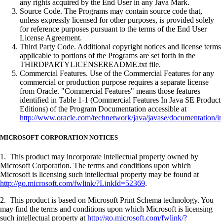
any rights acquired by the End User in any Java Mark.
Source Code. The Programs may contain source code that,
unless expressly licensed for other purposes, is provided solely
for reference purposes pursuant to the terms of the End User
License Agreement.
Third Party Code. Additional copyright notices and license terms
applicable to portions of the Programs are set forth in the
THIRDPARTYLICENSEREADME.txt file.
Commercial Features. Use of the Commercial Features for any
commercial or production purpose requires a separate license
from Oracle. "Commercial Features" means those features
identified in Table 1-1 (Commercial Features In Java SE Product
Editions) of the Program Documentation accessible at
http://www.oracle.com/technetwork/java/javase/documentation/i
MICROSOFT CORPORATION NOTICES
1. This product may incorporate intellectual property owned by
Microsoft Corporation. The terms and conditions upon which
Microsoft is licensing such intellectual property may be found at
http://go.microsoft.com/fwlink/?LinkId=52369
.
2. This product is based on Microsoft Print Schema technology. You
may find the terms and conditions upon which Microsoft is licensing
such intellectual property at
http://go.microsoft.com/fwlink/?