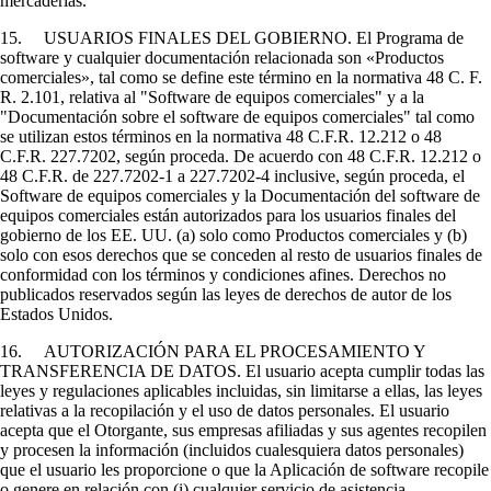
mercaderías.
15. USUARIOS FINALES DEL GOBIERNO. El Programa de
software y cualquier documentación relacionada son «Productos
comerciales», tal como se define este término en la normativa 48 C. F.
R. 2.101, relativa al "Software de equipos comerciales" y a la
"Documentación sobre el software de equipos comerciales" tal como
se utilizan estos términos en la normativa 48 C.F.R. 12.212 o 48
C.F.R. 227.7202, según proceda. De acuerdo con 48 C.F.R. 12.212 o
48 C.F.R. de 227.7202-1 a 227.7202-4 inclusive, según proceda, el
Software de equipos comerciales y la Documentación del software de
equipos comerciales están autorizados para los usuarios finales del
gobierno de los EE. UU. (a) solo como Productos comerciales y (b)
solo con esos derechos que se conceden al resto de usuarios finales de
conformidad con los términos y condiciones afines. Derechos no
publicados reservados según las leyes de derechos de autor de los
Estados Unidos.
16. AUTORIZACIÓN PARA EL PROCESAMIENTO Y
TRANSFERENCIA DE DATOS. El usuario acepta cumplir todas las
leyes y regulaciones aplicables incluidas, sin limitarse a ellas, las leyes
relativas a la recopilación y el uso de datos personales. El usuario
acepta que el Otorgante, sus empresas afiliadas y sus agentes recopilen
y procesen la información (incluidos cualesquiera datos personales)
que el usuario les proporcione o que la Aplicación de software recopile
o genere en relación con (i) cualquier servicio de asistencia