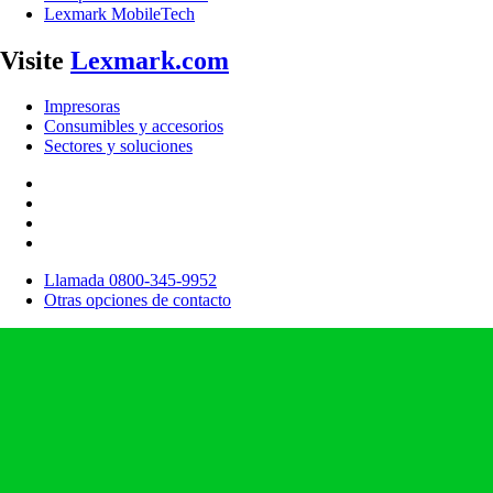
Lexmark MobileTech
Visite
Lexmark.com
Impresoras
Consumibles y accesorios
Sectores y soluciones
Llamada 0800-345-9952
Otras opciones de contacto