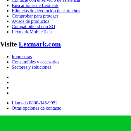
Contacte con el servicio de asistencia
Buscar tóner de Lexmark
Etiquetas de devolución de cartuchos
Comprobar para proteger
Avisos de productos
Compatibilidad con SO
Lexmark MobileTech
Visite
Lexmark.com
Impresoras
Consumibles y accesorios
Sectores y soluciones
Llamada 0800-345-9952
Otras opciones de contacto