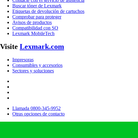
Contacte con el servicio de asistencia
Buscar tóner de Lexmark
Etiquetas de devolución de cartuchos
Comprobar para proteger
Avisos de productos
Compatibilidad con SO
Lexmark MobileTech
Visite
Lexmark.com
Impresoras
Consumibles y accesorios
Sectores y soluciones
Llamada 0800-345-9952
Otras opciones de contacto