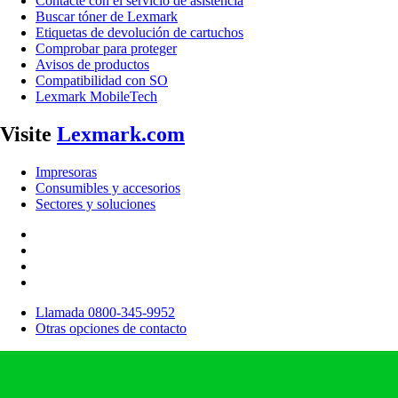
Contacte con el servicio de asistencia
Buscar tóner de Lexmark
Etiquetas de devolución de cartuchos
Comprobar para proteger
Avisos de productos
Compatibilidad con SO
Lexmark MobileTech
Visite
Lexmark.com
Impresoras
Consumibles y accesorios
Sectores y soluciones
Llamada 0800-345-9952
Otras opciones de contacto