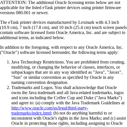
ATTENTION: The additional Oracle licensing terms below are not
applicable for the listed eTask printer devices using printer firmware
versions 080.001 or newer.
The eTask printer devices manufactured by Lexmark with 4.3 inch
(10.9 cm), 7 inch (17.8 cm), and 10 inch (25.4 cm) touch screen panels
contain software licensed form Oracle America, Inc. and are subject to
additional terms, as indicated below.
In addition to the foregoing, with respect to any Oracle America, Inc.
("Oracle") software licensed hereunder, the following terms apply:
Java Technology Restrictions. You are prohibited from creating,
modifying, or changing the behavior of classes, interfaces, or
subpackages that are in any way identified as "Java", "Javax",
"Sun" or similar convention as specified by Oracle in any
naming convention designation.
Trademarks and Logos. You shall acknowledge that Oracle
owns the Java trademark and all Java-related trademarks, logos
and icons including the Coffee Cup and Duke ("Java Marks")
and agree to: (a) comply with the Java Trademark Guidelines at
http://www.oracle.com/us/legal/third-party-
trademarks/index.html
; (b) not do anything harmful to or
inconsistent with Oracle's rights in the Java Marks; and (c) assist
Oracle in protecting those rights, including assigning to Oracle