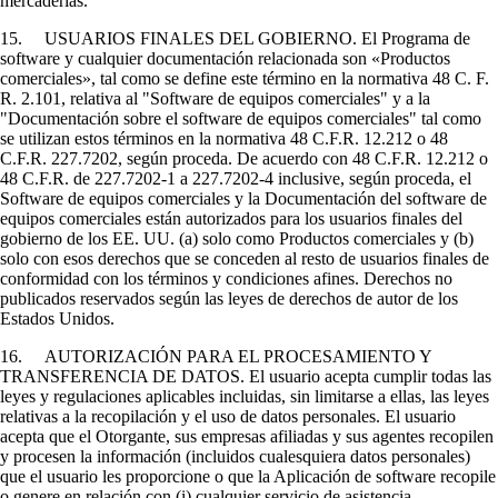
mercaderías.
15. USUARIOS FINALES DEL GOBIERNO. El Programa de
software y cualquier documentación relacionada son «Productos
comerciales», tal como se define este término en la normativa 48 C. F.
R. 2.101, relativa al "Software de equipos comerciales" y a la
"Documentación sobre el software de equipos comerciales" tal como
se utilizan estos términos en la normativa 48 C.F.R. 12.212 o 48
C.F.R. 227.7202, según proceda. De acuerdo con 48 C.F.R. 12.212 o
48 C.F.R. de 227.7202-1 a 227.7202-4 inclusive, según proceda, el
Software de equipos comerciales y la Documentación del software de
equipos comerciales están autorizados para los usuarios finales del
gobierno de los EE. UU. (a) solo como Productos comerciales y (b)
solo con esos derechos que se conceden al resto de usuarios finales de
conformidad con los términos y condiciones afines. Derechos no
publicados reservados según las leyes de derechos de autor de los
Estados Unidos.
16. AUTORIZACIÓN PARA EL PROCESAMIENTO Y
TRANSFERENCIA DE DATOS. El usuario acepta cumplir todas las
leyes y regulaciones aplicables incluidas, sin limitarse a ellas, las leyes
relativas a la recopilación y el uso de datos personales. El usuario
acepta que el Otorgante, sus empresas afiliadas y sus agentes recopilen
y procesen la información (incluidos cualesquiera datos personales)
que el usuario les proporcione o que la Aplicación de software recopile
o genere en relación con (i) cualquier servicio de asistencia