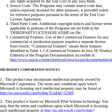
any rights acquired by the End User in any Java Mark.
Source Code. The Programs may contain source code that,
unless expressly licensed for other purposes, is provided solely
for reference purposes pursuant to the terms of the End User
License Agreement.
Third Party Code. Additional copyright notices and license terms
applicable to portions of the Programs are set forth in the
THIRDPARTYLICENSEREADME.txt file.
Commercial Features. Use of the Commercial Features for any
commercial or production purpose requires a separate license
from Oracle. "Commercial Features" means those features
identified in Table 1-1 (Commercial Features In Java SE Product
Editions) of the Program Documentation accessible at
http://www.oracle.com/technetwork/java/javase/documentation/i
MICROSOFT CORPORATION NOTICES
1. This product may incorporate intellectual property owned by
Microsoft Corporation. The terms and conditions upon which
Microsoft is licensing such intellectual property may be found at
http://go.microsoft.com/fwlink/?LinkId=52369
.
2. This product is based on Microsoft Print Schema technology. You
may find the terms and conditions upon which Microsoft is licensing
such intellectual property at
http://go.microsoft.com/fwlink/?