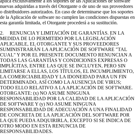
aplica exclusivamente a los soportes de las Aplicaciones de software
nuevas adquiridas a través del Otorgante o de uno de sus proveedores
o distribuidores autorizados. En caso de determinarse que los soportes
de la Aplicación de software no cumplen las condiciones dispuestas en
esta garantía limitada, el Otorgante procederá a su sustitución.
2. RENUNCIA Y LIMITACIÓN DE GARANTÍAS. EN LA
MEDIDA DE LO PERMITIDO POR LA LEGISLACIÓN
APLICABLE, EL OTORGANTE Y SUS PROVEEDORES
SUMINISTRARÁN LA APLICACIÓN DE SOFTWARE "TAL
CUAL" Y POR EL PRESENTE DOCUMENTO RENUNCIAN A
TODAS LAS GARANTÍAS Y CONDICIONES EXPRESAS O
IMPLÍCITAS, ENTRE LAS QUE SE INCLUYEN, PERO SIN
LIMITARSE A ELLAS, LOS TÍTULOS, EL INCUMPLIMIENTO,
LA COMERCIABILIDAD Y LA IDONEIDAD PARA UN FIN
DETERMINADO, ASÍ COMO LA AUSENCIA DE VIRUS;
TODO ELLO RELATIVO A LA APLICACIÓN DE SOFTWARE.
OTORGANTE: (x) NO ASUME NINGUNA
RESPONSABILIDAD POR LA CALIDAD DE LA APLICACIÓN
DE SOFTWARE Y (y) NO ASUME NINGUNA
RESPONSABILIDAD DE ADECUACIÓN A UNA FINALIDAD
DE CONCRETA DE LA APLICACIÓN DEL SOFTWARE POR
LA QUE PUEDA ADQUIRIRLA, EXCEPTO SI SE INDICA DE
OTRO MODO EN ESTA RENUNCIA DE
RESPONSABILIDADES.