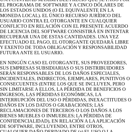
EL PROGRAMA DE SOFTWARE Y A CINCO DÓLARES DE
LOS ESTADOS UNIDOS (O EL EQUIVALENTE EN LA
MONEDA LOCAL). EL ÚNICO RECURSO JURÍDICO DEL
USUARIO CONTRA EL OTORGANTE EN CUALQUIER
CONFLICTO EN RELACIÓN CON EL PRESENTE ACUERDO
DE LICENCIA DEL SOFTWARE CONSISTIRÁ EN INTENTAR
RECUPERAR UNA DE ESTAS CANTIDADES. UNA VEZ
EFECTUADO EL PAGO, EL OTORGANTE QUEDARÁ LIBRE
Y EXENTO DE TODA OBLIGACIÓN Y RESPONSABILIDAD
FUTURA ANTE EL USUARIO.
EN NINGÚN CASO EL OTORGANTE, SUS PROVEEDORES,
SUS EMPRESAS SUBSIDIARIAS O SUS DISTRIBUIDORES
SERÁN RESPONSABLES DE LOS DAÑOS ESPECIALES,
INCIDENTALES, INDIRECTOS, EJEMPLARES, PUNITIVOS O
CONSECUENTES (ENTRE LOS QUE SE INCLUYEN, PERO
SIN LIMITARSE A ELLOS, LA PÉRDIDA DE BENEFICIOS O
INGRESOS, LAS PÉRDIDAS ECONÓMICAS, LA
INTERRUPCIÓN DEL USO O PÉRDIDAS, INEXACTITUDES O
DAÑOS EN LOS DATOS O GRABACIONES; LAS
RECLAMACIONES DE TERCEROS O LOS DAÑOS A LOS
BIENES MUEBLES O INMUEBLES; LA PÉRDIDA DE
CONFIDENCIALIDAD), EN RELACIÓN A LA APLICACIÓN
DE SOFTWARE, INCLUYENDO, ENTRE OTROS,
CUALQUIER DAÑO DERIVADO DE (a) EL USO O LA