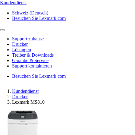
Kundendienst
Schweiz (Deutsch)
Besuchen Sie Lexmark.com
Support zuhause
Drucker
Lösungen
Treiber & Downloads
Garantie & Service
Support kontaktieren
Besuchen Sie Lexmark.com
Kundendienst
Drucker
Lexmark MS810