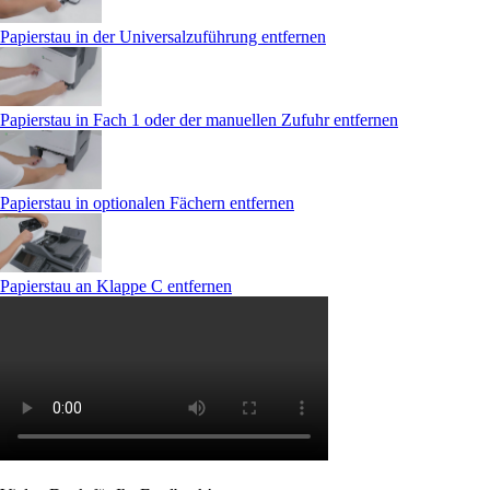
Papierstau in der Universalzuführung entfernen
Papierstau in Fach 1 oder der manuellen Zufuhr entfernen
Papierstau in optionalen Fächern entfernen
Papierstau an Klappe C entfernen