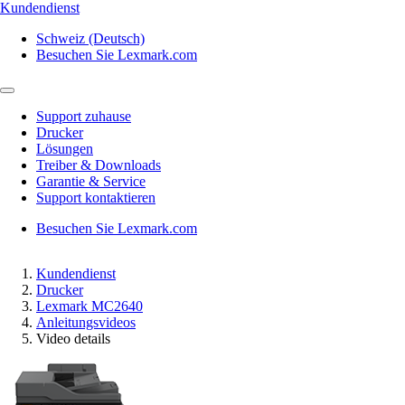
Kundendienst
Schweiz (Deutsch)
Besuchen Sie Lexmark.com
Support zuhause
Drucker
Lösungen
Treiber & Downloads
Garantie & Service
Support kontaktieren
Besuchen Sie Lexmark.com
Kundendienst
Drucker
Lexmark MC2640
Anleitungsvideos
Video details