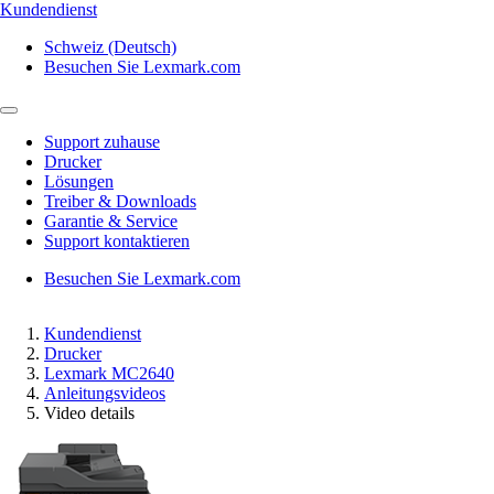
Kundendienst
Schweiz (Deutsch)
Besuchen Sie Lexmark.com
Support zuhause
Drucker
Lösungen
Treiber & Downloads
Garantie & Service
Support kontaktieren
Besuchen Sie Lexmark.com
Kundendienst
Drucker
Lexmark MC2640
Anleitungsvideos
Video details