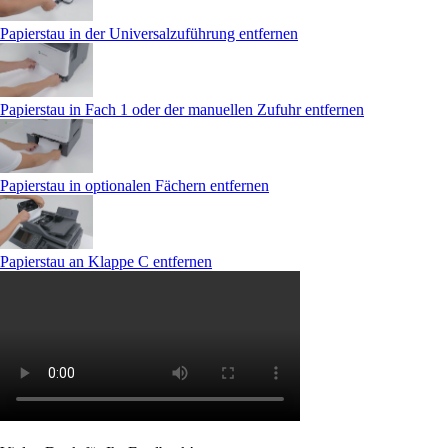
Papierstau in der Universalzuführung entfernen
Papierstau in Fach 1 oder der manuellen Zufuhr entfernen
Papierstau in optionalen Fächern entfernen
Papierstau an Klappe C entfernen