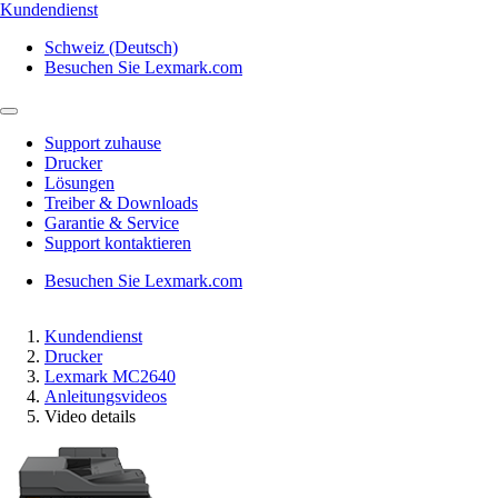
Kundendienst
Schweiz (Deutsch)
Besuchen Sie Lexmark.com
Support zuhause
Drucker
Lösungen
Treiber & Downloads
Garantie & Service
Support kontaktieren
Besuchen Sie Lexmark.com
Kundendienst
Drucker
Lexmark MC2640
Anleitungsvideos
Video details