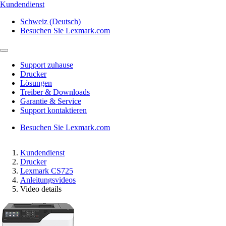
Kundendienst
Schweiz (Deutsch)
Besuchen Sie Lexmark.com
Support zuhause
Drucker
Lösungen
Treiber & Downloads
Garantie & Service
Support kontaktieren
Besuchen Sie Lexmark.com
Kundendienst
Drucker
Lexmark CS725
Anleitungsvideos
Video details